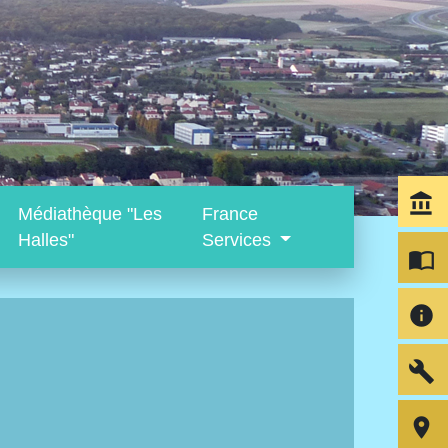
account_balance
Médiathèque "Les
France
Halles"
Services
import_contacts
info
build
room