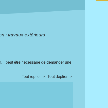
n : travaux extérieurs
ur, il peut être nécessaire de demander une
keyboard_arrow_up
keyboard_arrow_down
Tout replier
Tout déplier