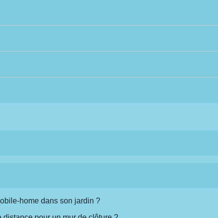
mobile-home dans son jardin ?
e distance pour un mur de clôture ?