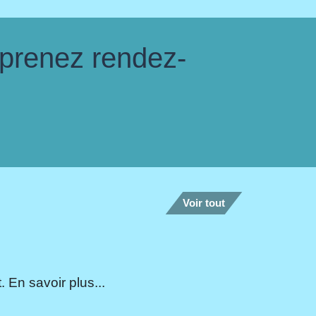
 prenez rendez-
Voir tout
 En savoir plus...