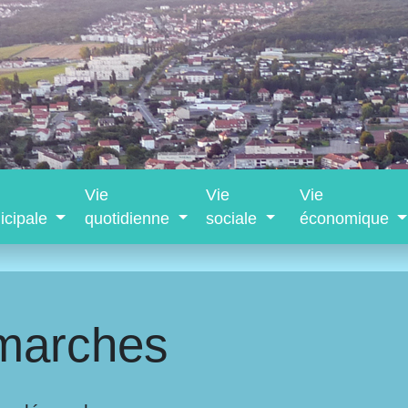
Vie
Vie
Vie
icipale
quotidienne
sociale
économique
marches