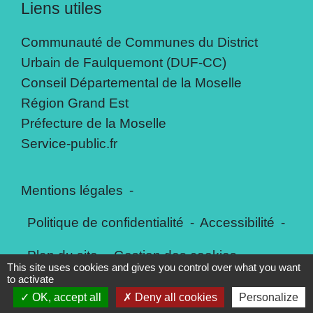
Liens utiles
Communauté de Communes du District
Urbain de Faulquemont (DUF-CC)
Conseil Départemental de la Moselle
Région Grand Est
Préfecture de la Moselle
Service-public.fr
Mentions légales
-
Politique de confidentialité
-
Accessibilité
-
Plan du site
-
Gestion des cookies
This site uses cookies and gives you control over what you want
to activate
OK, accept all
Deny all cookies
Personalize
Site créé en partenariat avec Réseau des Communes