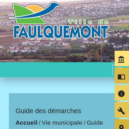
account_balance
menu
import_contacts
info
build
Guide des démarches
Accueil
Vie municipale
Guide
/
/
room