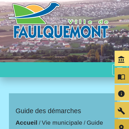
account_balance
menu
import_contacts
info
build
Guide des démarches
Accueil
Vie municipale
Guide
/
/
room