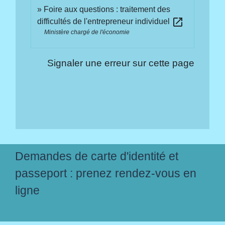
Foire aux questions : traitement des
open_in_new
difficultés de l'entrepreneur individuel
Ministère chargé de l'économie
Signaler une erreur sur cette page
Demandes de carte d'identité et
passeport : prenez rendez-vous en
ligne