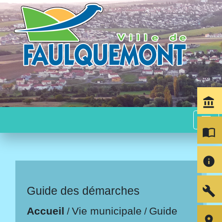
account_balance
menu
import_contacts
info
build
Guide des démarches
Accueil
Vie municipale
Guide
/
/
room