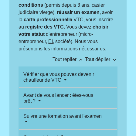
conditions
(permis depuis 3 ans, casier
judiciaire vierge),
réussir un examen
, avoir
la
carte professionnelle
VTC, vous inscrire
au
registre des VTC
. Vous devez
choisir
votre statut
d'entrepreneur (micro-
entrepreneur,
EI
, société). Nous vous
présentons les informations nécessaires.
keyboard_arrow_up
keyboard_arrow_down
Tout replier
Tout déplier
Vérifier que vous pouvez devenir
chauffeur de VTC
Avant de vous lancer : êtes-vous
prêt ?
Suivre une formation avant l'examen