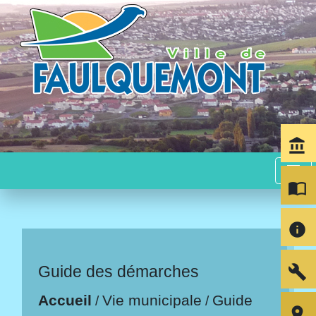
account_balance
menu
import_contacts
info
build
Guide des démarches
Accueil
Vie municipale
Guide
/
/
room