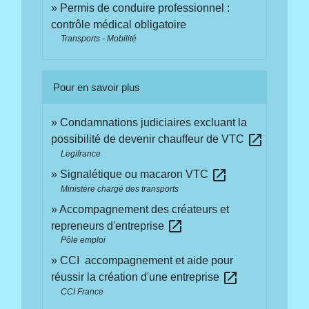
Permis de conduire professionnel :
contrôle médical obligatoire
Transports - Mobilité
Pour en savoir plus
Condamnations judiciaires excluant la
open_in_new
possibilité de devenir chauffeur de VTC
Legifrance
open_in_new
Signalétique ou macaron VTC
Ministère chargé des transports
Accompagnement des créateurs et
open_in_new
repreneurs d'entreprise
Pôle emploi
CCI accompagnement et aide pour
open_in_new
réussir la création d'une entreprise
CCI France