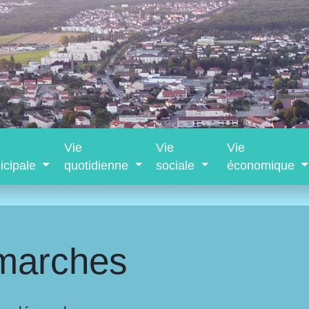
Vie
Vie
Vie
icipale
quotidienne
sociale
économique
marches