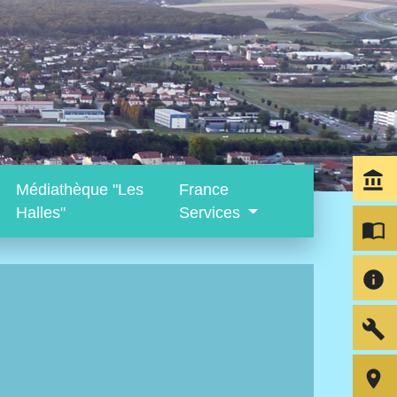
account_balance
Médiathèque "Les
France
Halles"
Services
import_contacts
info
build
room