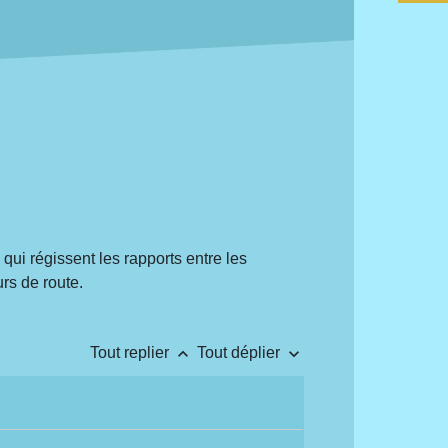
qui régissent les rapports entre les
rs de route.
keyboard_arrow_up
keyboard_arrow_down
Tout replier
Tout déplier