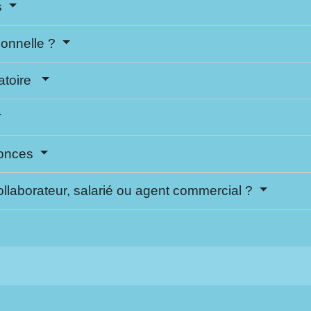
s
ionnelle ?
gatoire
nonces
laborateur, salarié ou agent commercial ?