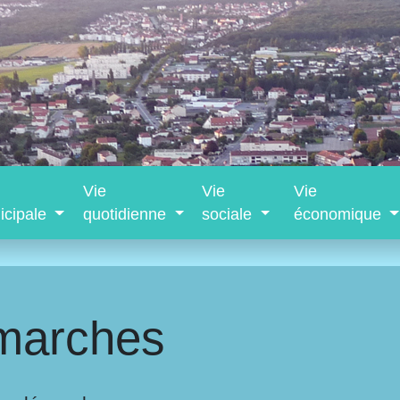
Vie
Vie
Vie
icipale
quotidienne
sociale
économique
marches