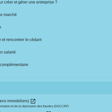
ur créer et gérer une entreprise ?
 de marché
e
 et rencontrer le cédant
n salarié
u complémentaire
open_in_new
iens immobiliers)
ommation et de la répression des fraudes (DGCCRF)