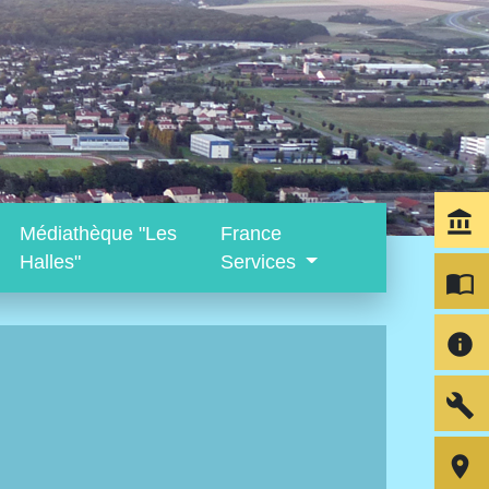
account_balance
Médiathèque "Les
France
Halles"
Services
import_contacts
info
build
room