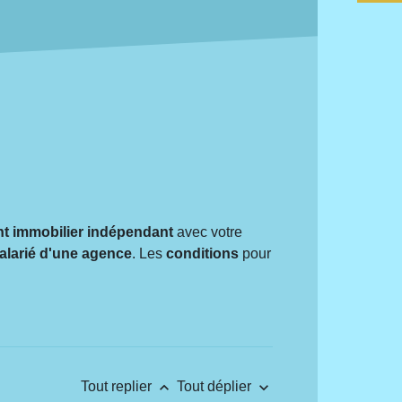
t immobilier indépendant
avec votre
alarié d'une agence
. Les
conditions
pour
keyboard_arrow_up
keyboard_arrow_down
Tout replier
Tout déplier