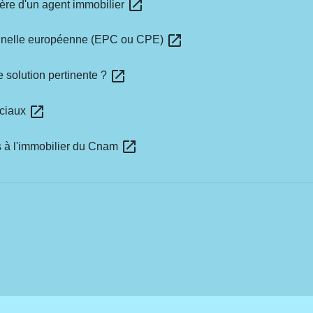
open_in_new
ière d'un agent immobilier
open_in_new
nnelle européenne (EPC ou CPE)
open_in_new
e solution pertinente ?
open_in_new
rciaux
open_in_new
és à l'immobilier du Cnam