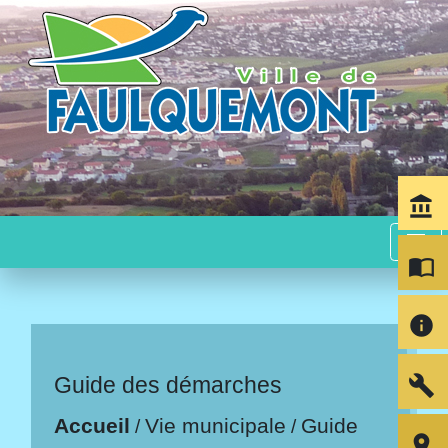
account_balance
menu
import_contacts
info
build
Guide des démarches
Accueil
Vie municipale
Guide
/
/
room