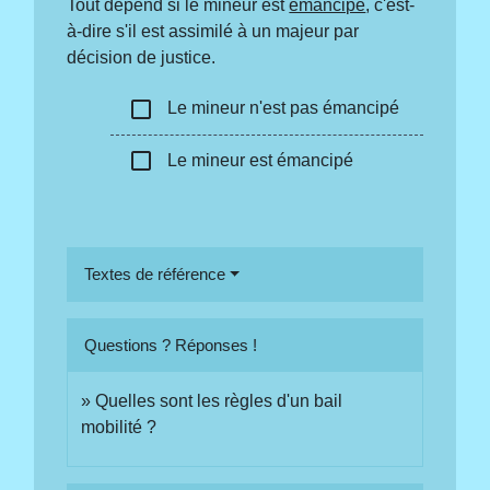
Tout dépend si le mineur est
émancipé
, c'est-
à-dire s'il est assimilé à un majeur par
décision de justice.
check_box_outline_blank
Le mineur n'est pas émancipé
check_box_outline_blank
Le mineur est émancipé
Textes de référence
Questions ? Réponses !
Quelles sont les règles d'un bail
mobilité ?