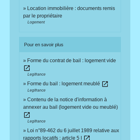
Location immobilière : documents remis
par le propriétaire
Logement
Pour en savoir plus
Forme du contrat de bail : logement vide
open_in_new
Legifrance
open_in_new
Forme du bail : logement meublé
Legifrance
Contenu de la notice d'information à
annexer au bail (logement vide ou meublé)
open_in_new
Legifrance
Loi n°89-462 du 6 juillet 1989 relative aux
open_in_new
rapports locatifs : article 5 I