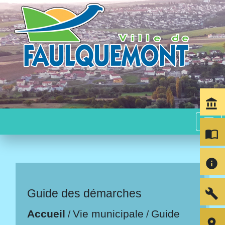
account_balance
menu
import_contacts
info
build
Guide des démarches
Accueil
Vie municipale
Guide
/
/
room