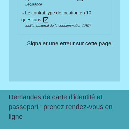
Legifrance
Le contrat type de location en 10
open_in_new
questions
Institut national de la consommation (INC)
Signaler une erreur sur cette page
Demandes de carte d'identité et
passeport : prenez rendez-vous en
ligne