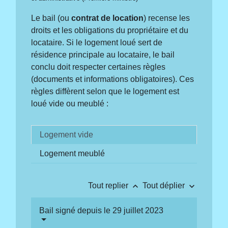
Le bail (ou
contrat de location
) recense les
droits et les obligations du propriétaire et du
locataire. Si le logement loué sert de
résidence principale au locataire, le bail
conclu doit respecter certaines règles
(documents et informations obligatoires). Ces
règles diffèrent selon que le logement est
loué vide ou meublé :
Logement vide
Logement meublé
keyboard_arrow_up
keyboard_arrow_down
Tout replier
Tout déplier
Bail signé depuis le 29 juillet 2023