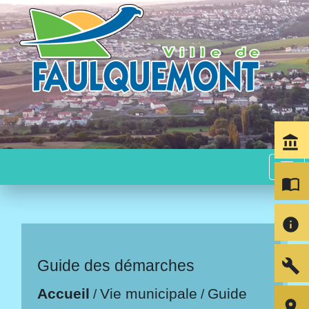
account_balance
menu
import_contacts
info
build
Guide des démarches
Accueil
Vie municipale
Guide
/
/
room