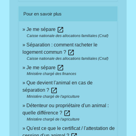
Pour en savoir plus
open_in_new
Je me sépare
Caisse nationale des allocations familiales (Cnaf)
Séparation : comment racheter le
open_in_new
logement commun ?
Caisse nationale des allocations familiales (Cnaf)
open_in_new
Je me sépare
Ministère chargé des finances
Que devient l'animal en cas de
open_in_new
séparation ?
Ministère chargé de l'agriculture
Détenteur ou propriétaire d'un animal :
open_in_new
quelle différence ?
Ministère chargé de l'agriculture
Qu'est ce que le certificat / l'attestation de
open_in_new
cession d'un animal ?