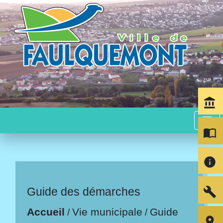
account_balance
menu
import_contacts
info
build
Guide des démarches
Accueil
Vie municipale
Guide
/
/
room