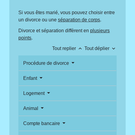
Si vous êtes marié, vous pouvez choisir entre
un divorce ou une
séparation de corps
.
Divorce et séparation diffèrent en
plusieurs
points
.
keyboard_arrow_up
keyboard_arrow_down
Tout replier
Tout déplier
Procédure de divorce
Enfant
Logement
Animal
Compte bancaire