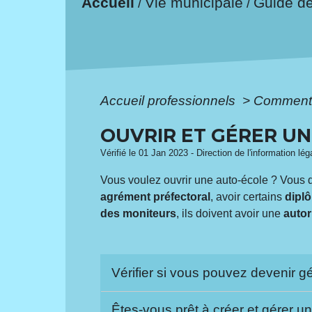
Accueil
Vie municipale
Guide d
/
/
Accueil professionnels
>
Comment 
OUVRIR ET GÉRER U
Vérifié le 01 Jan 2023 - Direction de l'information lé
Vous voulez ouvrir une auto-école ? Vous 
agrément préfectoral
, avoir certains
dipl
des moniteurs
, ils doivent avoir une
autor
Vérifier si vous pouvez devenir g
Êtes-vous prêt à créer et gérer u