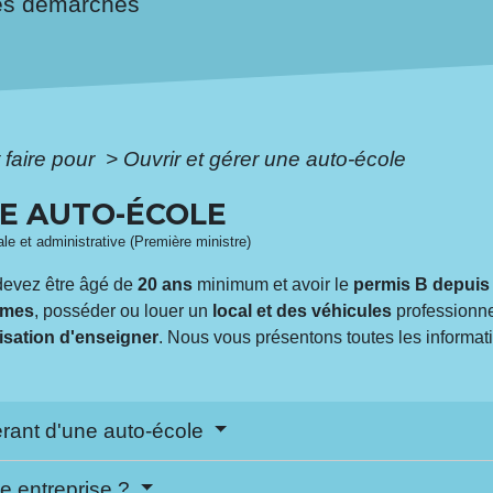
es démarches
faire pour
>
Ouvrir et gérer une auto-école
NE AUTO-ÉCOLE
gale et administrative (Première ministre)
devez être âgé de
20 ans
minimum et avoir le
permis B depuis
ômes
, posséder ou louer un
local et des véhicules
professionnel
isation d'enseigner
. Nous vous présentons toutes les informat
érant d'une auto-école
ne entreprise ?