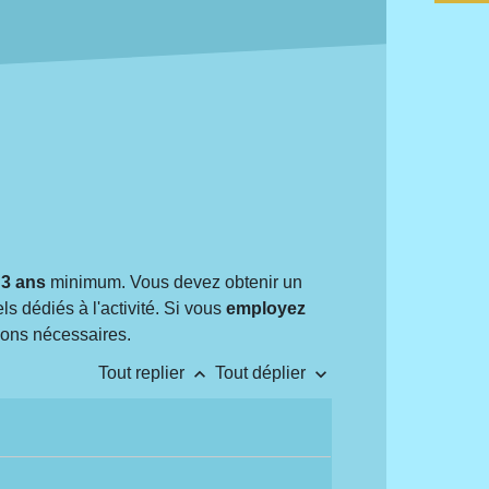
 3 ans
minimum. Vous devez obtenir un
s dédiés à l'activité. Si vous
employez
ions nécessaires.
keyboard_arrow_up
keyboard_arrow_down
Tout replier
Tout déplier