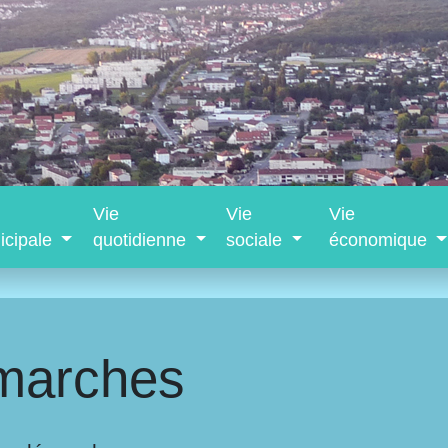
Vie
Vie
Vie
icipale
quotidienne
sociale
économique
marches