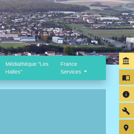
account_balance
Médiathèque "Les
France
Halles"
Services
import_contacts
info
build
room