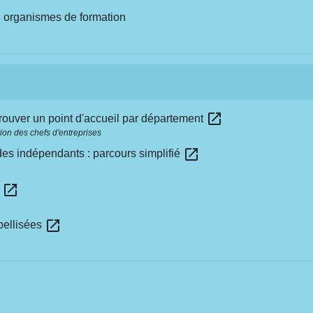
ou organismes de formation
open_in_new
rouver un point d'accueil par département
ion des chefs d'entreprises
open_in_new
des indépendants : parcours simplifié
open_in_new
n
open_in_new
bellisées